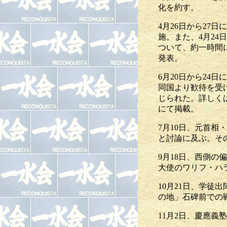
化を約す。
4月26日から2
施。また、4月2
ついて、約一時間
発表。
6月20日から2
同国より歓待を受
じられた。詳しく
にて掲載。
7月10日、元首
と討論に及ぶ。そ
9月18日、西側
大使のワリフ・ハ
10月21日、学徒
の地」石碑前での
11月2日、慶應