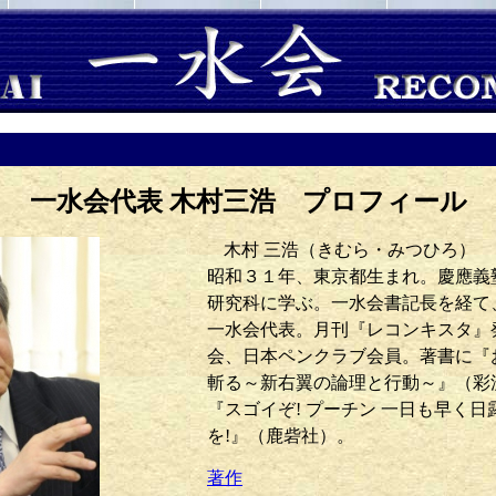
一水会代表 木村三浩 プロフィール
木村 三浩（きむら・みつひろ）
昭和３１年、東京都生まれ。慶應義
研究科に学ぶ。一水会書記長を経て
一水会代表。月刊『レコンキスタ』
会、日本ペンクラブ会員。著書に『
斬る～新右翼の論理と行動～』（彩
『スゴイぞ! プーチン 一日も早く
を!』（鹿砦社）。
著作