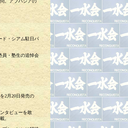
訪問。アブハジアの
ード・シアム駐日パ
塾員・塾生の追悼会
を2月20日発売の
インタビューを敢
掲載。