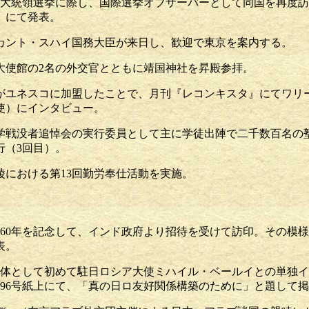
の大統領選挙に際し、国際選挙オブザーバーとして同国を再度
』にて発表。
りカント・スハイ国務大臣が来日し、歓迎で東京を案内する。
ア大使館の2名の外交官とともに靖国神社を昇殿参拝。
ナがユネスコに加盟したことで、月刊『レコンキスタ』にてワリ
使）にインタビュー。
大学戦没者追悼会の実行委員として主に学徒出陣で二千数百名の
行（3回目）。
陵における第13回勤労奉仕活動を実施。
）
60年を記念して、インド政府より招待を受けて訪印。その模様
表。
団体として初めて駐日ロシア大使ミハイル・ベールイとの単独
396号紙上にて、「真の日ロ友好関係構築のために」と題して