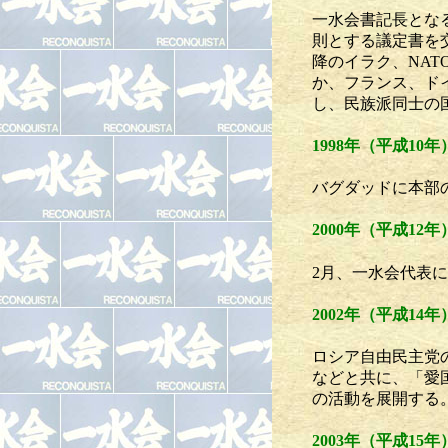
一水会書記長とな
則とする議定書を
降のイラク、NA
か、フランス、ド
し、民族派同士の
1998年（平成10年
バグダッドに本部
2000年（平成12年
2月、一水会代表に
2002年（平成14年
ロシア自由民主党
などと共に、「愛
の活動を展開する
2003年（平成15年