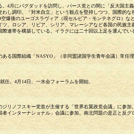
る。4月にバグダッドを訪問し、バース党との間に「反大国主
交わし調印。「対米自立」という観点を堅持しつつ、国際的な
TO空爆後のユーゴスラヴィア（現セルビア・モンテネグロ）な
イツ、ロシア、リビア、シリア、マレーシアなど各国の民族主
国際連帯を構築している。イラクには二十回以上足を運んでい
）
のある国際組織「NASYO」（非同盟諸国学生青年会議）常任
）
就任。4月14日、一水会フォーラムを開始。
）
のジリノフスキー党首が主催する「世界右翼政党会議」に参加
国者インターナショナル」会議に参加。南北問題の是正と反グ
。
）