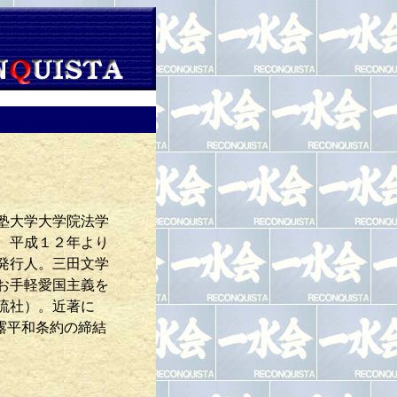
塾大学大学院法学
、平成１２年より
発行人。三田文学
お手軽愛国主義を
流社）。近著に
日露平和条約の締結