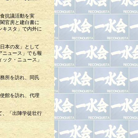
断食抗議活動を実
内閣官房と建白書に
ンキスタ」で内外に
「日本の友」として
アニュース」でも報
ィック・ニュース」
事務所を訪れ、同氏
大使館を訪れ、代理
いて、「出陣学徒壮行