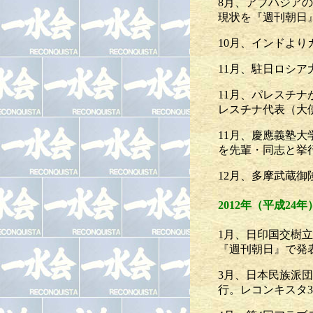
8月、アブハジア
現状を『週刊朝日
10月、インドよ
11月、駐日ロシ
11月、パレスチ
レスチナ代表（大
11月、慶應義塾
を先輩・同志と挙
12月、多摩武蔵御
2012年（平成24年
1月、日印国交樹立
『週刊朝日』で発
3月、日本民族派
行。レコンキスタ