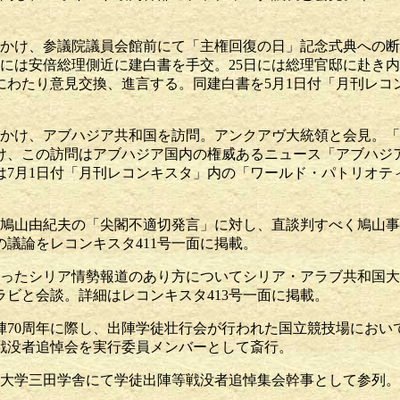
7日にかけ、参議院議員会館前にて「主権回復の日」記念式典への
4日には安倍総理側近に建白書を手交。25日には総理官邸に赴き
にわたり意見交換、進言する。同建白書を5月1日付「月刊レコ
4日にかけ、アブハジア共和国を訪問。アンクアヴ大統領と会見。
け、この訪問はアブハジア国内の権威あるニュース「アブハジ
は7月1日付「月刊レコンキスタ」内の「ワールド・パトリオテ
相・鳩山由紀夫の「尖閣不適切発言」に対し、直談判すべく鳩山
の議論をレコンキスタ411号一面に掲載。
の偏ったシリア情勢報道のあり方についてシリア・アラブ共和国
ラビと会談。詳細はレコンキスタ413号一面に掲載。
出陣70周年に際し、出陣学徒壮行会が行われた国立競技場にお
戦没者追悼会を実行委員メンバーとして斎行。
義塾大学三田学舎にて学徒出陣等戦没者追悼集会幹事として参列。