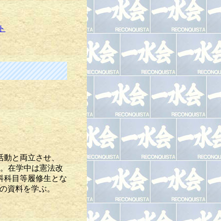
ト
活動と両立させ、
る。在学中は憲法改
科科目等履修生とな
士の資料を学ぶ。