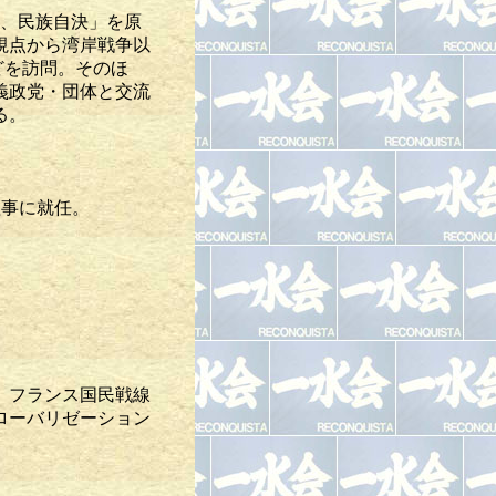
義、民族自決」を原
視点から湾岸戦争以
どを訪問。そのほ
義政党・団体と交流
る。
理事に就任。
。フランス国民戦線
ローバリゼーション