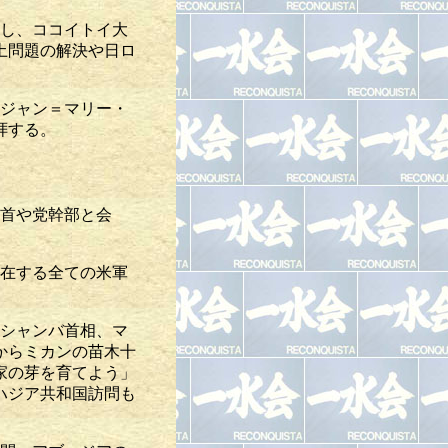
問し、ココイトイ大
土問題の解決や日ロ
のジャン＝マリー・
拝する。
党首や党幹部と会
存在する全ての米軍
・シャンバ首相、マ
からミカンの苗木十
家の芽を育てよう」
ハジア共和国訪問も