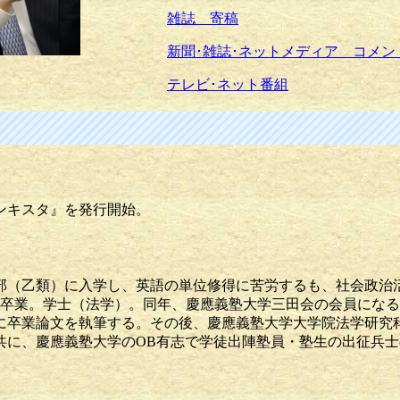
雑誌 寄稿
新聞･雑誌･ネットメディア コメン
テレビ･ネット番組
）
コンキスタ』を発行開始。
）
部（乙類）に入学し、英語の単位修得に苦労するも、社会政治
8年）卒業。学士（法学）。同年、慶應義塾大学三田会の会員にな
に卒業論文を執筆する。その後、慶應義塾大学大学院法学研究
共に、慶應義塾大学のOB有志で学徒出陣塾員・塾生の出征兵