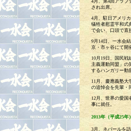
4月、第4回アラ
され出席。
4月、駐日アメリ
犠牲者慰霊平和式
で会い、口頭で直
9月14日、一水
京・市ヶ谷にて開
10月19日、国
主義運動同盟」の
するハンガリー動
11月、慶應義塾
の追悼会を先輩・
12月、世界の愛
事に就任。
2013年（平成25年
3月、ネパールを