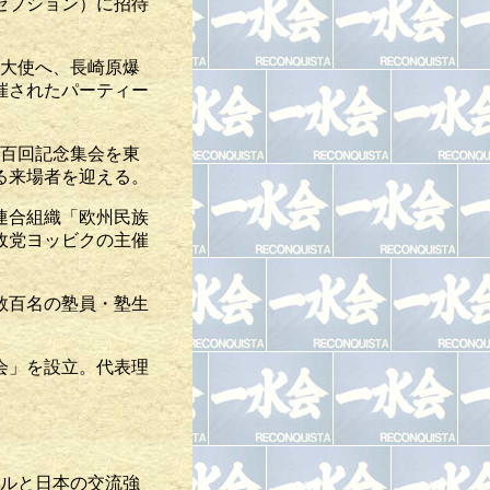
セプション）に招待
ス大使へ、長崎原爆
催されたパーティー
五百回記念集会を東
る来場者を迎える。
連合組織「欧州民族
政党ヨッビクの主催
数百名の塾員・塾生
会」を設立。代表理
ールと日本の交流強