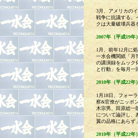
3月、アメリカの
戦争に抗議する。
クは大量破壊兵器
2007年（平成19年
1月、前年12月
一水会機関紙「月
の講演録をムック
と行動」を毎月一回
2010年（平成22年
1月18日、フォ
察&官僚がニッポ
木宗男、田原総一
について論評し、
翼の品格にあらず
2010年（平成22年