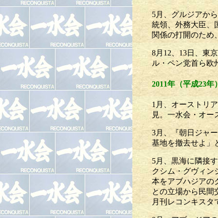
5月、グルジアか
統領、外務大臣、
関係の打開のため
8月12、13日
ル・ペン党首ら欧
2011年（平成23年
1月、オーストリ
見。一水会・オー
3月、『朝日ジャ
基地を撤去せよ」
5月、黒海に隣接
クシム・グヴィン
本をアブハジアの
との立場から民間
月刊レコンキスタ