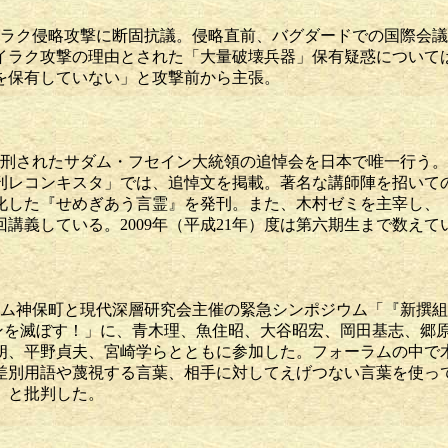
イラク侵略攻撃に断固抗議。侵略直前、バグダードでの国際会
イラク攻撃の理由とされた「大量破壊兵器」保有疑惑について
を保有していない」と攻撃前から主張。
）
に処刑されたサダム・フセイン大統領の追悼会を日本で唯一行う。
刊レコンキスタ」では、追悼文を掲載。著名な講師陣を招いて
化した『せめぎあう言霊』を発刊。また、木村ゼミを主宰し、
講義している。2009年（平成21年）度は第六期生まで数えて
）
ーラム神保町と現代深層研究会主催の緊急シンポジウム「『新撰
ンを滅ぼす！」に、青木理、魚住昭、大谷昭宏、岡田基志、郷
朗、平野貞夫、宮崎学らとともに参加した。フォーラムの中で
差別用語や蔑視する言葉、相手に対してえげつない言葉を使っ
」と批判した。
）