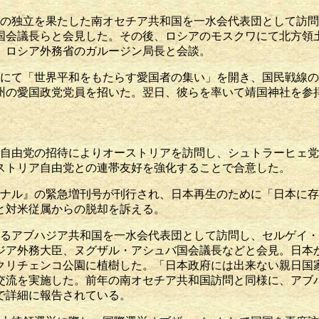
らの独立を果たした南オセチア共和国を一水会代表団として訪
国会議長らと会見した。その後、ロシアのモスクワにて北方領
、ロシア外務省のガルージン局長と会談。
、東京にて「世界平和をもたらす愛国者の集い」を開き、国民戦線
州の愛国政党党員を招いた。翌日、彼らを率いて靖国神社を参
）
ア自由党の招待によりオーストリアを訪問し、シュトラーヒェ
ストリア自由党との連帯友好を強化することで合意した。
ーナル』の緊急増刊号が刊行され、日本再生のために「日本に
と対米従属からの脱却を訴える。
するアブハジア共和国を一水会代表団として訪問し、セルゲイ
ジア外務大臣、ヌグザル・アシュバ国会議長などと会見。日本
クリチェンコ公園に植樹した。「日本政府には出来ない親日国
交流を実施した。前年の南オセチア共和国訪問と同様に、アブ
で詳細に報告されている。