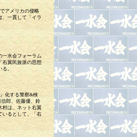
議でアメリカの侵略
は、一貫して「イラ
の一水会フォーラム
「右翼民族派の思想
いる。
組』化する警察&検
原信郎、佐藤優、鈴
木村は、ネット右翼
ているとして、「右