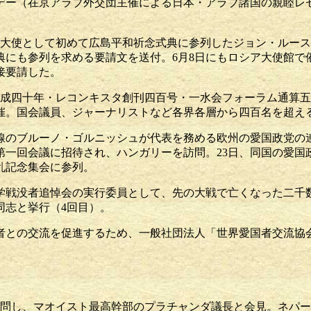
ブデー（在京アラブ外交団主催による日本・アラブ諸国の親睦レ
カ大使として初めて広島平和祈念式典に参列したジョン・ルー
典にも参列を求める要請文を送付。6月8日にもロシア大使館で
接要請した。
会結成四十年・レコンキスタ創刊四百号・一水会フォーラム通算
催。国会議員、ジャーナリストなど各界各層から四百名を超え
民戦線のブルーノ・ゴルニッシュが代表を務める欧州の愛国政党の
第一回会議に招待され、ハンガリーを訪問。23日、同国の愛国
乱記念集会に参列。
大学戦没者追悼会の実行委員として、先の大戦で亡くなった二千
同志と挙行（4回目）。
国者との交流を促進するため、一般社団法人「世界愛国者交流協
）
訪問し、マオイスト最高幹部のプラチャンダ議長と会見。ネパ