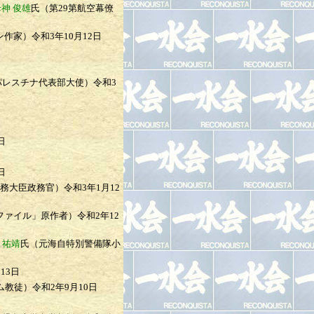
神 俊雄
氏（第29第航空幕僚
ン作家）
令和3年10月12日
パレスチナ代表部大使）
令和3
日
日
外務大臣政務官）
令和3年1月12
ファイル」原作者）
令和2年12
 祐靖
氏（元海自特別警備隊小
13日
ム教徒）
令和2年9月10日