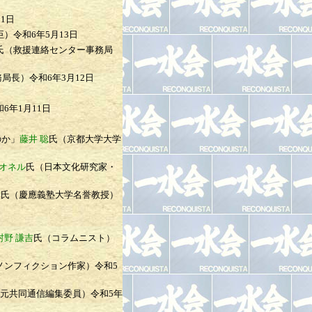
日
11日
臣）
令和6年5月13日
氏（救援連絡センター事務局
務局長）
令和6年3月12日
和6年1月11日
のか」
藤井 聡
氏（京都大学大学
オネル
氏（日本文化研究家・
樹
氏（慶應義塾大学名誉教授）
村野 謙吉
氏（コラムニスト）
ノンフィクション作家）
令和5
･元共同通信編集委員）
令和5年