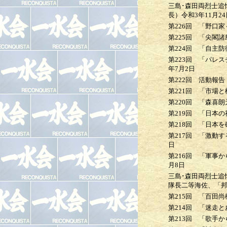
三島･森田両烈士追
長）
令和3年11月24
第226回
「野口家～
第225回
「尖閣諸
第224回
「自主防
第223回
「パレスチ
年7月2日
第222回
活動報告
第221回
「市場と権
第220回
「森喜朗元
第219回
「日本の
第218回
「日本を
第217回
「激動する
日
第216回
「軍事から
月8日
三島･森田両烈士追
隊長二等海佐、「
第215回
「百田尚
第214回
「迷走と虚
第213回
「歌手か