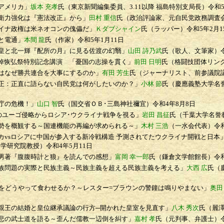
アメリカ」
坂本 充孝
氏（東京新聞編集委員、3.11以降 福島特別支局長）
令和5
力強化は『憲法改正』から」
田村 重信
氏（政治評論家、元自民党政務調査
ナ政権は米ネオコンの傀儡だ」
Ｋダブシャイン
氏（ラッパー）
令和5年2月1
と電通」
本間 龍
氏（作家）
令和5年1月11日
と北一輝『配所の月』に見る佐渡の幻翳」
山田 詩乃武
氏（歌人、文筆家）
悼恢弘祭特別記念講演
「憂国の志操を貫く」
前田 日明
氏（格闘技団体リング
なぜ勝共連合を大事にするのか」
有田 芳生
氏（ジャーナリスト、前参議院
：正直に語らない自民党は何がしたいのか？」
小林 節
氏（慶應義塾大学名
庁の危機！」
山口 智
氏（国交省ＯＢ･三島神社禰宜）
令和4年8月8日
のユーゴ侵略からロシア･ウクライナ戦争を視る」
岩田 昌征
氏（千葉大学名誉
を概観する～国連機能の再編が求められる～」
木村 三浩
（一水会代表）
令
vsロシアに中国が参入する新冷戦構造 予測されてたウクライナ開戦と日本
際学研究院教授）
令和4年5月11日
著『腹腹時計と狼』を読んでの感想」
富岡 幸一郎
氏（鎌倉文学館館長）
令
問題の実際と民族主義～民族主義を超える民族主義を考える」
大西 広
氏（
をどうやって食わせるか？～レスター=ブラウンの警鐘は鳴りやまない」
奥田
王の結婚と皇位継承議論の行方─開かれた皇室を見直す」
八木 秀次
氏（麗
の武士道を語る～歪んだ儒教一辺倒を糾す」
嘉村 孝
氏（元判事、弁護士）