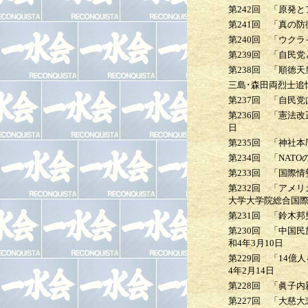
第242回
「原発と
第241回
「真の防衛
第240回
「ウクライ
第239回
「自民党
第238回
「順徳天皇
三島･森田両烈士追
第237回
「自民党は
第236回
「憲法改正
日
第235回
「神社本
第234回
「NATO
第233回
「国際情勢
第232回
「アメリカ
大学大学院総合国
第231回
「鈴木邦男
第230回
「中国民族
和4年3月10日
第229回
「14億人
4年2月14日
第228回
「眞子内親
第227回
「大慈大悲