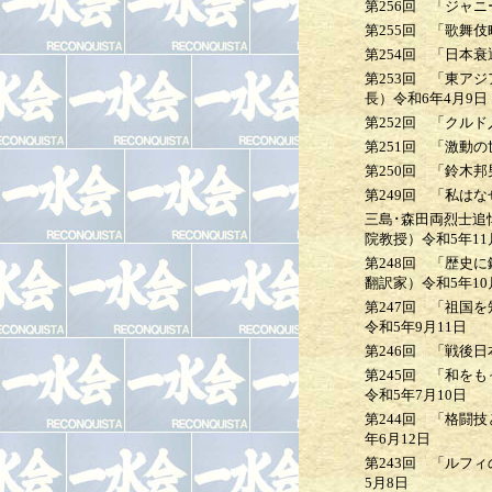
第256回
「ジャニ
第255回
「歌舞伎町
第254回
「日本衰退
第253回
「東アジア
長）
令和6年4月9日
第252回
「クルド
第251回
「激動の
第250回
「鈴木邦男
第249回
「私はな
三島･森田両烈士追
院教授）
令和5年11
第248回
「歴史に鑑
翻訳家）
令和5年10
第247回
「祖国を知
令和5年9月11日
第246回
「戦後日
第245回
「和をもっ
令和5年7月10日
第244回
「格闘技と
年6月12日
第243回
「ルフィの
5月8日