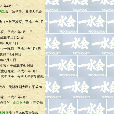
29年4月13日
秀次
氏（法学者、麗澤大学経
氏（文芸評論家）
平成29年2月
務官）
平成29年1月19日
成28年11月24日
8年10月11日
ジャー隊員）
平成28年9月6日
成28年8月10日
8年7月11日
次官）
平成28年6月6日
歴史研究家）
平成28年5月16日
（医学博士、金沢大学医学部臨
代表、元財務副大臣）
平成28
作家）
平成28年2月15日
必須だ」
山口敏夫
氏（元労働
水雅彦
氏（日本体育大学教