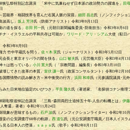
悼恢弘祭特別記念講演
「米中に気兼ねせず日本派の政治勢力の躍進を」
田母
日
芸能界・格闘技界を育んだ右翼人脈の深淵」
細田 昌志
氏（ノンフィクショ
島波高し」
坂上 芳洋
氏（防衛アナリスト）
令和3年9月13日
衛の道を探る」
谷田 邦一
氏（元朝日新聞編集委員･防衛担当）
令和3年8月6日
ナ・イスラエルの平和共存は可能か」
ワリード・アリ・シアム
大使（駐日
令和3年6月9日
力 竹中平蔵氏を問う」
佐々木 実
氏（ジャーナリスト）
令和3年5月12日
会長と東京オリパラの闇を抉る」
山口 敏夫
氏（元労働大臣）
令和3年4月13
神々は怒っている」
小川 寛大
氏（「宗教問題」編集長）
令和3年3月10日
破壊してきた改革の本質」
室伏 謙一
氏（政策コンサルタント）
令和3年2月10
国際情勢の読み解き方～米中衝突の行方」
浜田 和幸
氏（元参議院議員･元
みた日米地位協定のいびつさ」
平良 隆久
氏（著述家、「名探偵コナン推理
悼顕彰祭追悼記念講演
「三島･森田両烈士追悼五十年-人生の転機とは」
伊藤
邦人奪還」著者）
令和2年11月24日
樹現象が意味するもの」
石戸 諭
氏（ノンフィクションライター）
令和2年10月
妄の公安調査庁68年の軌跡」
西 道弘
氏（元公安調査庁職員／日本人イスラ
ら見る日本人の堕落」
ｓａｙａ
氏（歌手）
令和2年8月11日