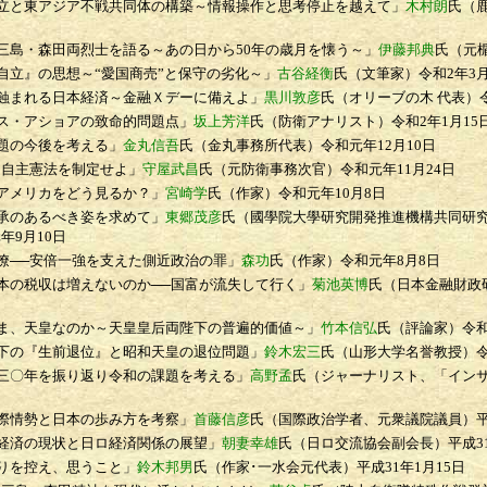
と東アジア不戦共同体の構築～情報操作と思考停止を越えて」
木村朗
氏（
島・森田両烈士を語る～あの日から50年の歳月を懐う～」
伊藤邦典
氏（元
立』の思想～“愛国商売”と保守の劣化～」
古谷経衡
氏（文筆家）
令和2年3月
まれる日本経済～金融Ｘデーに備えよ」
黒川敦彦
氏（オリーブの木 代表）
・アショアの致命的問題点」
坂上芳洋
氏（防衛アナリスト）
令和2年1月15
題の今後を考える」
金丸信吾
氏（金丸事務所代表）
令和元年12月10日
自主憲法を制定せよ」
守屋武昌
氏（元防衛事務次官）
令和元年11月24日
アメリカをどう見るか？」
宮崎学
氏（作家）
令和元年10月8日
承のあるべき姿を求めて」
東郷茂彦
氏（國學院大學研究開発推進機構共同研
年9月10日
──安倍一強を支えた側近政治の罪」
森功
氏（作家）
令和元年8月8日
の税収は増えないのか──国富が流失して行く」
菊池英博
氏（日本金融財政
、天皇なのか～天皇皇后両陛下の普遍的価値～」
竹本信弘
氏（評論家）
令和
の『生前退位』と昭和天皇の退位問題」
鈴木宏三
氏（山形大学名誉教授）
〇年を振り返り令和の課題を考える」
高野孟
氏（ジャーナリスト、「イン
情勢と日本の歩み方を考察」
首藤信彦
氏（国際政治学者、元衆議院議員）
平
済の現状と日ロ経済関係の展望」
朝妻幸雄
氏（日ロ交流協会副会長）
平成3
りを控え、思うこと」
鈴木邦男
氏（作家･一水会元代表）
平成31年1月15日