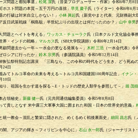
ーズ問題と都知事選」
松尾 潔
氏（音楽プロデューサー・作家）
令和6年7月8
ホスト問題の本質～五千万円の喜捨」
早見 慶子
氏（ライター）
令和6年6月
の打破は対米自立しかない！」
小林 興起
氏（新党やまと代表、元財務副大
反日武装戦線「桐島聡」半世紀ぶりの出現とは何だったのか？」
山中 幸男
人問題とヘイトを考える」
ワッカス・チョーラク
氏（日本クルド文化協会事
世界・インドの戦略」
マルカス
氏（SBI大学院講師）
令和6年2月14日
顧問逝去から一年～一水会の更なる発展を～」
木村 三浩
（一水会代表）
令
ぜロシアに行ったか」
鈴木 宗男
氏（参議院議員）
令和5年12月14日
悼恢弘祭特別記念講演
「三島なら、この令和の時代をどう生き、どう死ぬ
月24日
みてトルコ革命の未来を考える～トルコ共和国建国100周年記念」
イナン・
月10日
り、祖国を生かす道を探る－E・トッドの歴史人類学を参照して－」
堀 茂
本占領秘史」
新藤 健一
氏（元共同通信編集委員）
令和5年8月8日
て貴しとなす 米中露三大軍事大国に囲まれた和国・日本の世界史的意義」
統一教会～混乱と繁栄に隠された、めくるめく戦後裏面史」
細田 昌志
氏（
闇、アジアの輝き～フィリピンを中心に」
石山 永一郎
氏（ジャーナリスト