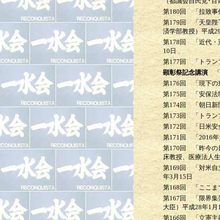
（都議会自民党･百
第180回
「拉致事件
第179回
「天皇陛下
済学部教授）
平成2
第178回
「近代・憲
10日
第177回
「トラン
顕彰祭
記念講演
「
第176回
「現下の
第175回
「安保法制
第174回
「朝日新
第173回
「トランプ
第172回
「日米安全
第171回
「2016
第170回
「昨今の日
床教授、医療法人
第169回
「対米自立
年3月15日
第168回
「ここまで
第167回
「限界集落
大臣）
平成28年1月
第166回
「立憲主義