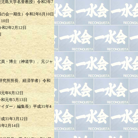
鹿児島大学名誉教授）
令和2年7
楯の会一期生）
令和2年6月10日
10日
令和2年2月12日
日
究員・博士（神道学）、元ジャ
研究所所長、経済学者）
令和
元年6月12日
令和元年5月13日
サイダー」編集長）
平成31年4
成31年3月12日
1年2月14日