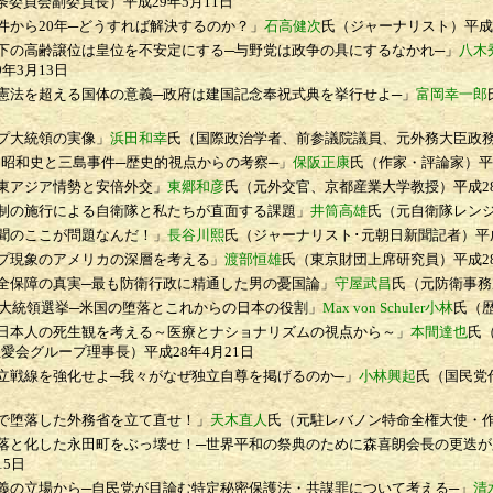
条委員会副委員長）
平成29年5月11日
から20年─どうすれば解決するのか？」
石高健次
氏（ジャーナリスト）
平成
の高齢譲位は皇位を不安定にする─与野党は政争の具にするなかれ─」
八木
9年3月13日
法を超える国体の意義─政府は建国記念奉祝式典を挙行せよ─」
富岡幸一郎
プ大統領の実像」
浜田和幸
氏（国際政治学者、前参議院議員、元外務大臣政
昭和史と三島事件─歴史的視点からの考察─」
保阪正康
氏（作家・評論家）
平
東アジア情勢と安倍外交」
東郷和彦
氏（元外交官、京都産業大学教授）
平成2
の施行による自衛隊と私たちが直面する課題」
井筒高雄
氏（元自衛隊レン
聞のここが問題なんだ！」
長谷川熙
氏（ジャーナリスト･元朝日新聞記者）
平
現象のアメリカの深層を考える」
渡部恒雄
氏（東京財団上席研究員）
平成2
保障の真実─最も防衛行政に精通した男の憂国論」
守屋武昌
氏（元防衛事務
年大統領選挙─米国の堕落とこれからの日本の役割」
Max von Schuler小林
氏（
本人の死生観を考える～医療とナショナリズムの視点から～」
本間達也
氏
生愛会グループ理事長）
平成28年4月21日
戦線を強化せよ─我々がなぜ独立自尊を掲げるのか─」
小林興起
氏（国民党
堕落した外務省を立て直せ！」
天木直人
氏（元駐レバノン特命全権大使・
と化した永田町をぶっ壊せ！─世界平和の祭典のために森喜朗会長の更迭が
15日
の立場から─自民党が目論む特定秘密保護法・共謀罪について考える─」
清