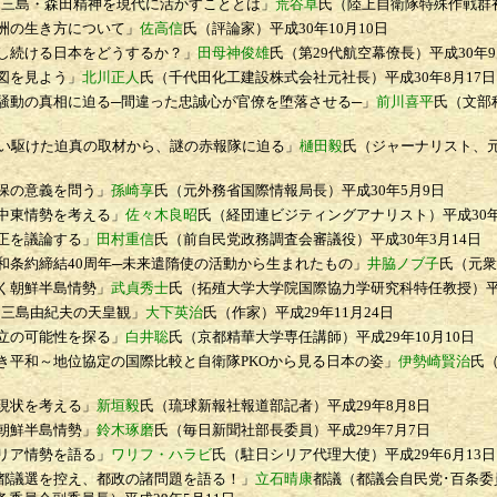
三島・森田精神を現代に活かすこととは」
荒谷卓
氏（陸上自衛隊特殊作戦群
洲の生き方について」
佐高信
氏（評論家）
平成30年10月10日
続ける日本をどうするか？」
田母神俊雄
氏（第29代航空幕僚長）
平成30年9
図を見よう」
北川正人
氏（千代田化工建設株式会社元社長）
平成30年8月17日
動の真相に迫る─間違った忠誠心が官僚を堕落させる─」
前川喜平
氏（文部
い駆けた迫真の取材から、謎の赤報隊に迫る」
樋田毅
氏（ジャーナリスト、
保の意義を問う」
孫崎享
氏（元外務省国際情報局長）
平成30年5月9日
中東情勢を考える」
佐々木良昭
氏（経団連ビジティングアナリスト）
平成30
正を議論する」
田村重信
氏（前自民党政務調査会審議役）
平成30年3月14日
条約締結40周年─未来遣隋使の活動から生まれたもの」
井脇ノブ子
氏（元衆
く朝鮮半島情勢」
武貞秀士
氏（拓殖大学大学院国際協力学研究科特任教授）
平
三島由紀夫の天皇観」
大下英治
氏（作家）
平成29年11月24日
立の可能性を探る」
白井聡
氏（京都精華大学専任講師）
平成29年10月10日
平和～地位協定の国際比較と自衛隊PKOから見る日本の姿」
伊勢崎賢治
氏
現状を考える」
新垣毅
氏（琉球新報社報道部記者）
平成29年8月8日
朝鮮半島情勢」
鈴木琢磨
氏（毎日新聞社部長委員）
平成29年7月7日
リア情勢を語る」
ワリフ・ハラビ
氏（駐日シリア代理大使）
平成29年6月13日
議選を控え、都政の諸問題を語る！」
立石晴康
都議（都議会自民党･百条委