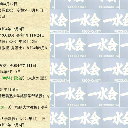
年4月12日
会調査役）
令和5年3月10日
5日
令和4年12月8日
スCEO）
令和4年11月24日
議員）
令和4年10月12日
誉教授･弁護士）
令和4年9月8
教授）
令和4年7月11日
和4年6月13日
」
伊勢﨑 賢治
氏（東京外国語
和4年4月6日
慶應義塾大学経済学部教授）
令
 進一
氏（拓殖大学教授）
令和
澤大学教授）
令和4年1月11日
令和3年12月6日