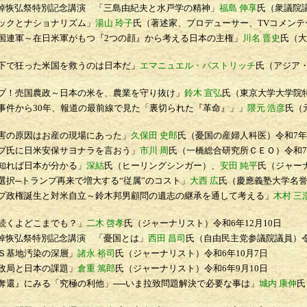
悼恢弘祭特別記念講演
「三島由紀夫と水戸学の精神」
福島 伸享
氏（衆議院
ックとナショナリズム」
湯山 玲子
氏（著述家、プロデューサー、TVコメンテ
連軍～在日米軍がもつ『2つの顔』から考える日本の主権」
川名 晋史
氏（大
で狂った米国を救うのは日本だ」
エマニュエル・パストリッチ
氏（アジア
！売国農政～日本の米を、農業を守り抜け」
鈴木 宣弘
氏（東京大学大学院
件から30年、報道の最前線で見た「裏切られた『革命』」」
隈元 浩彦
氏（
の原因はお産の現場にあった」
久保田 史郎
氏（憂国の産婦人科医）
令和7年
氏に日米安保サヨナラを言おう」
市川 周
氏（一橋総合研究所ＣＥＯ）
令和7
知れば日本が分かる」
深結
氏（ヒーリングシンガー）、
安田 純平
氏（ジャー
択─トランプ再来で増大する“従属”のコスト」
大西 広
氏（慶應義塾大学名
政権誕生と対米自立～鈴木邦男顧問の遺志の継承を通して考える」
木村 三
続くよどこまでも？」
二木 啓孝
氏（ジャーナリスト）
令和6年12月10日
悼恢弘祭特別記念講演
「憂国とは」
西田 昌司
氏（自由民主党参議院議員）
Ｓ基地汚染の深層」
諸永 裕司
氏（ジャーナリスト）
令和6年10月7日
政局と日本の課題」
倉重 篤郎
氏（ジャーナリスト）
令和6年9月10日
還』にみる「究極の利他」──いま拉致問題解決で必要な事は」
城内 康伸
氏