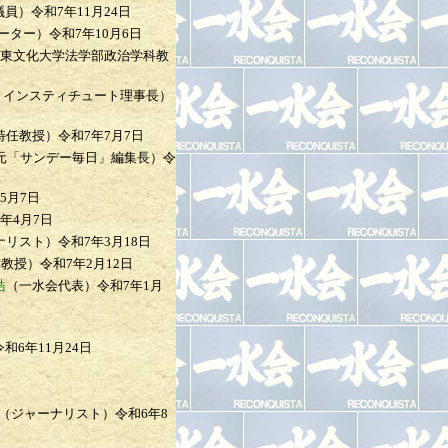
議員）
令和7年11月24日
ーター）
令和7年10月6日
東文化大学法学部政治学科教
・インスティチュート理事長）
特任教授）
令和7年7月7日
元「サンデー毎日」編集長）
令
5月7日
年4月7日
ナリスト）
令和7年3月18日
誉教授）
令和7年2月12日
浩
（一水会代表）
令和7年1月
令和6年11月24日
（ジャーナリスト）
令和6年8