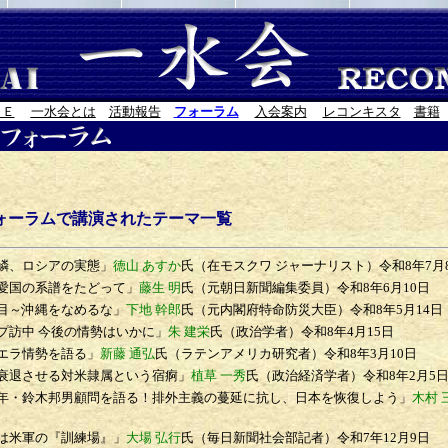
ＭＥ
一水会とは
活動報告
フォーラム
入会案内
レコンキスタ
書籍
ォーラムで講演されたテーマ一覧
鱗、ロシアの実態」
徳山 あすか
氏（在モスクワ ジャーナリスト）
令和8年7月
愛国の系譜をたどって」
藤生 明
氏（元朝日新聞編集委員）
令和8年6月10日
目～沖縄をなめるな」
下地 幹郎
氏（元内閣府特命防災大臣）
令和8年5月14日
訪中 今後の情勢はいかに」
朱 建栄
氏（政治学者）
令和8年4月15日
エラ情勢を語る」
新藤 通弘
氏（ラテンアメリカ研究者）
令和8年3月10日
退させる対米隷属という宿痾」
植草 一秀
氏（政治経済学者）
令和8年2月5
・鈴木邦男顧問を語る！排外主義の蔓延に抗し、日本を恢復しよう」
木村 
は米軍の『訓練場』」
大場 弘行
氏（毎日新聞社会部記者）
令和7年12月9日