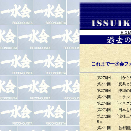
ＨＯ
これまで一水会フ
第278回
「目から
第277回
「反共と
第276回
「沖縄の
第275回
「トランプ
第274回
「ベネズ
第273回
「日本を衰
第272回
「没後三年
9日
第271回
「首都圏