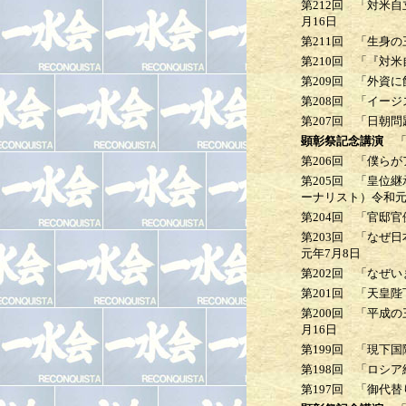
第212回
「対米自立
月16日
第211回
「生身の三
第210回
「『対米自
第209回
「外資に蝕
第208回
「イージス
第207回
「日朝問
顕彰祭記念講演
「
第206回
「僕らが
第205回
「皇位継
ーナリスト）
令和元
第204回
「官邸官僚
第203回
「なぜ日本
元年7月8日
第202回
「なぜいま
第201回
「天皇陛下
第200回
「平成の三
月16日
第199回
「現下国際
第198回
「ロシア経
第197回
「御代替