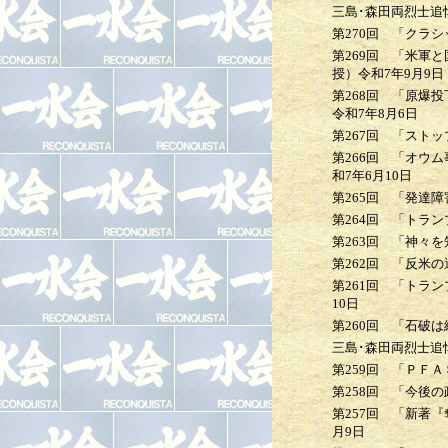
三島･森田両烈士追
第270回
「クラシ
第269回
「米軍と国
授）
令和7年9月9日
第268回
「原爆投下
令和7年8月6日
第267回
「ストップ
第266回
「オウム事
和7年6月10日
第265回
「発達障害
第264回
「トランプ
第263回
「神々を
第262回
「反米の選
第261回
「トランプ
10日
第260回
「石破は
三島･森田両烈士追
第259回
「ＰＦＡ
第258回
「今後の
第257回
「新著『奪
月9日