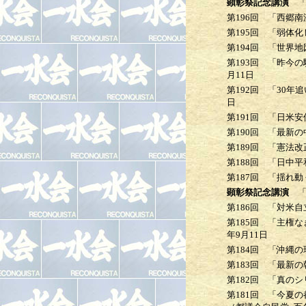
顕彰祭
記念講演
「
第196回
「西郷南
第195回
「弱体化し
第194回
「世界地
第193回
「昨今の騒
月11日
第192回
「30年追
日
第191回
「日米安
第190回
「最新の
第189回
「憲法改
第188回
「日中平和
第187回
「揺れ動
顕彰祭
記念講演
「
第186回
「対米自
第185回
「主権なき
年9月11日
第184回
「沖縄の
第183回
「最新の
第182回
「真のシ
第181回
「今夏の都