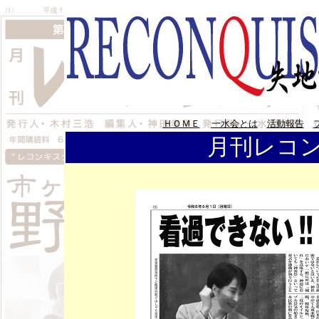
ＨＯＭＥ
一水会とは
活動報告
月刊レコン